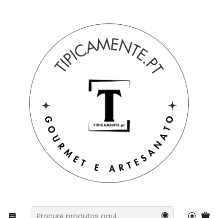
Portes grátis em compras =>39€ para PT Continental
Início
Sugestão de prendas
Cabazes e packs
Packs de Cozinha Lenço dos Namorados