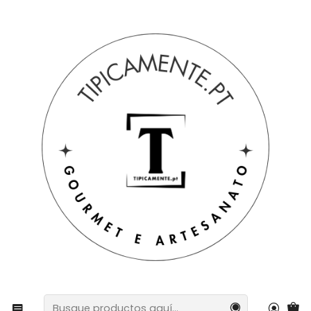
Envío gratuito en pedidos superiores a 39€ a Portugal
peninsular.
Inicio
Sugerencias de regalos
Sugerencias de regalos
Golondrinas decorativas pintadas a mano.