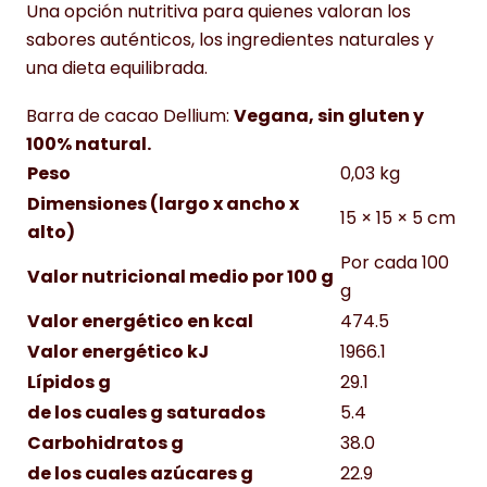
Una opción nutritiva para quienes valoran los
sabores auténticos, los ingredientes naturales y
una dieta equilibrada.
Barra de cacao Dellium:
Vegana, sin gluten y
100% natural.
Peso
0,03 kg
Dimensiones (largo x ancho x
15 × 15 × 5 cm
alto)
Por cada 100
Valor nutricional medio por 100 g
g
Valor energético en kcal
474.5
Valor energético kJ
1966.1
Lípidos g
29.1
de los cuales g saturados
5.4
Carbohidratos g
38.0
de los cuales azúcares g
22.9