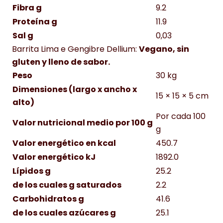
Fibra g
9.2
Proteína g
11.9
Sal g
0,03
Barrita Lima e Gengibre Dellium:
Vegano, sin
gluten y lleno de sabor.
Peso
30 kg
Dimensiones (largo x ancho x
15 × 15 × 5 cm
alto)
Por cada 100
Valor nutricional medio por 100 g
g
Valor energético en kcal
450.7
Valor energético kJ
1892.0
Lípidos g
25.2
de los cuales g saturados
2.2
Carbohidratos g
41.6
de los cuales azúcares g
25.1