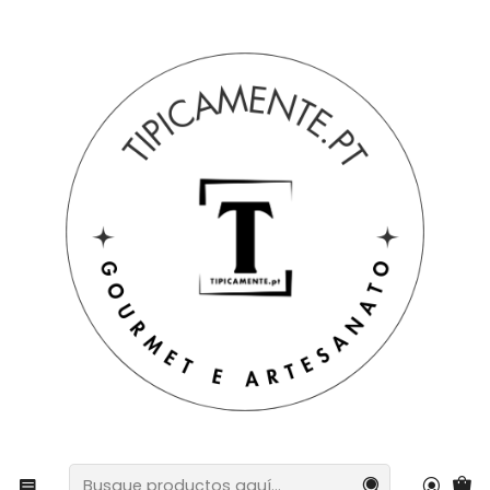
Envío gratuito en pedidos superiores a 39€ a Portugal
peninsular.
Inicio
Bebidas y Gourmet
galletas y tostadas
Barritas energéticas orgánicas, paquete de
degustación, 4 x 30 g