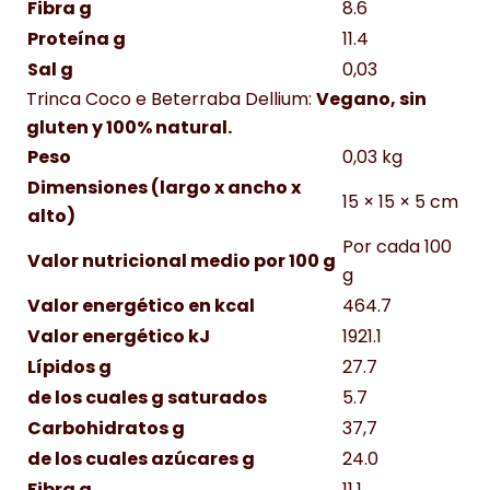
Fibra g
8.6
Proteína g
11.4
Sal g
0,03
Trinca Coco e Beterraba Dellium:
Vegano, sin
gluten y 100% natural.
Peso
0,03 kg
Dimensiones (largo x ancho x
15 × 15 × 5 cm
alto)
Por cada 100
Valor nutricional medio por 100 g
g
Valor energético en kcal
464.7
Valor energético kJ
1921.1
Lípidos g
27.7
de los cuales g saturados
5.7
Carbohidratos g
37,7
de los cuales azúcares g
24.0
Fibra g
11.1