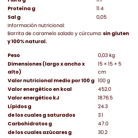
Proteína g
11.4
Sal g
0,05
Información nutricional:
Barrita de caramelo salado y cúrcuma:
sin gluten
y 100% natural.
Peso
0,03 kg
Dimensiones (largo x ancho x
15 × 15 × 5
alto)
cm
Valor nutricional medio por 100 g
100 g
Valor energético en kcal
452.0
Valor energético kJ
1876.5
Lípidos g
24.3
de los cuales g saturados
3.1
Carbohidratos g
47.0
de los cuales azúcares g
30.2