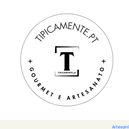
Envío gratuito en pedidos superiores a 39€ a Portugal peninsu
Inicio
Sugerencias de regalos
Sugerencias de regalos
Jue
Artesan