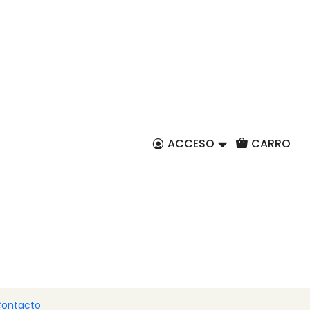
ES
2 tazas de café con
– Corazón de Viana
ACCESO
CARRO
ar al carro
Comprar ahora
iones portuguesas más bellas con este encantador
los de café
, inspirado en el icónico
Corazón de
devoción e identidad portuguesa, este motivo
ia y autenticidad a cualquier mesa.
tonos rojos, azules y blancos, cada taza transforma tu
ontacto