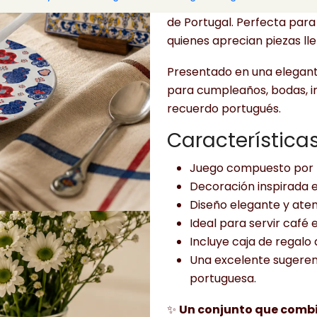
pausa para el café en un m
de Portugal. Perfecta para
quienes aprecian piezas lle
Presentado en una elegante
para cumpleaños, bodas, i
recuerdo portugués.
Característica
Juego compuesto por
Decoración inspirada e
Diseño elegante y ate
Ideal para servir café 
Incluye caja de regalo
Una excelente sugerenc
portuguesa.
✨
Un conjunto que combi