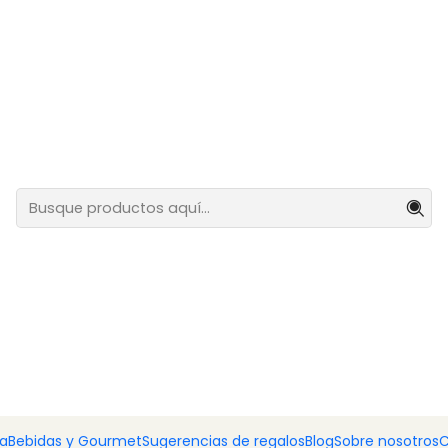
lar.
go de 2 tazas de café con platillos – Corazón de Viana
Juego de 
platillos 
Agreg
Cantidad
DESCRIPCIÓN
Celebra una de las tradic
juego de 6 tazas y platil
Viana
. Símbolo de amor, 
tradicional aporta eleganc
Con un delicado diseño en 
ía
Bebidas y Gourmet
Sugerencias de regalos
Blog
Sobre nosotros
C