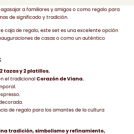
omento especial, evocando la artesanía y la cultura
 agasajar a familiares y amigos o como regalo para
nas de significado y tradición.
 caja de regalo, este set es una excelente opción
nauguraciones de casas o como un auténtico
s
2 tazas y 2 platillos.
n el tradicional
Corazón de Viana.
mporal.
espresso.
 decorada.
ia de regalo para los amantes de la cultura
na tradición, simbolismo y refinamiento,