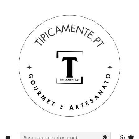
Envío gratuito en pedidos superiores a 39€ a Portugal
peninsular.
Inicio
Bebidas y Gourmet
Vinos, ginebras y licores
Licor Original 500 ml