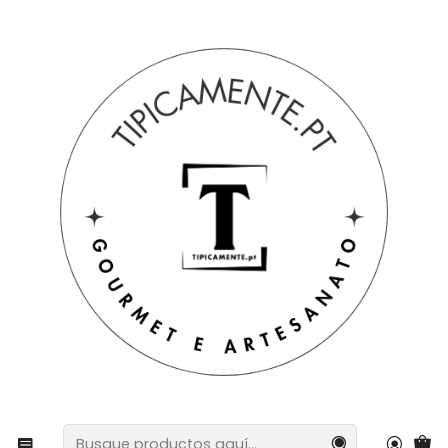
Envío gratuito en pedidos superiores a 39€ a Portugal
peninsular.
Inicio
Artesanía
Maleta de paja de centeno hecha a mano