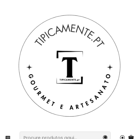
Portes grátis em compras =>39€ para PT Continental
Início
Artesanato
Mala em palha de centeio feita à mão