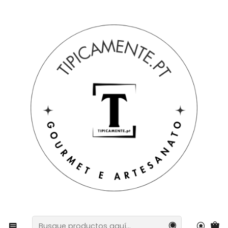
Envío gratuito en pedidos superiores a 39€ a Portugal
peninsular.
Inicio
Sugerencias de regalos
Sugerencias de regalos
Pack Portugal – Botella termo y tabla de cortar