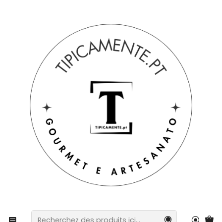
Livraison gratuite pour les commandes supérieures à 39 € à
destination du Portugal continental.
Accueil
Suggestions de cadeaux
Suggestions de cadeaux
Ensemble de 2 tasses à café avec soucoupes -
Carreaux