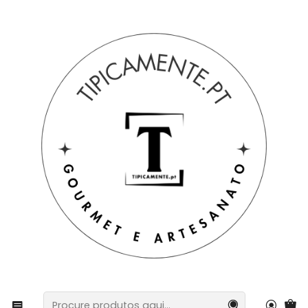
Portes grátis em compras =>39€ para PT Continental
Início
Sugestão de prendas
Sugestão de prendas
Conjunto de 2 Chávenas de Café com Pires - Azulejos