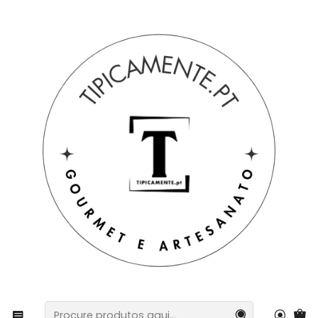
Portes grátis em compras =>39€ para PT Continental
Início
Sugestão de prendas
Sugestão de prendas
Lenço Tradicional Português 1,20 m