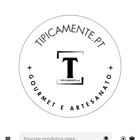
Portes grátis em compras =>39€ para PT Continental
Início
Sugestão de prendas
Cabazes e packs
Pack de 4 Bases – Lenço dos Namorados (10,8 cm)