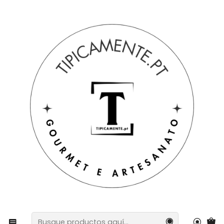
Envío gratuito en pedidos superiores a 39€ a Portugal
peninsular.
Inicio
Bebidas y Gourmet
bombones
Chocolate con café