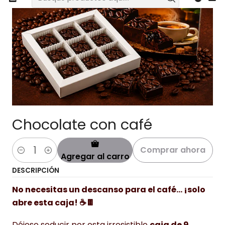
Chocolate con café
Comprar ahora
Agregar al carro
Cantidad
DESCRIPCIÓN
No necesitas un descanso para el café... ¡solo
abre esta caja! ☕🍫
Déjese seducir por esta irresistible
caja de 9