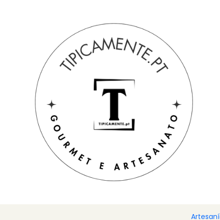
Envío gratuito en pedidos superiores a 39€ a Portugal peninsu
Inicio
Sugerencias de regalos
Cestas y paquetes
Paños d
Artesan