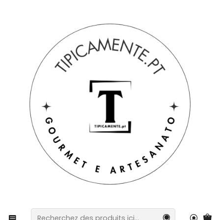
Livraison gratuite pour les commandes supérieures à 39 € à
destination du Portugal continental.
Accueil
Boissons et gastronomie
Saucisses
Longe ibérique artisanale