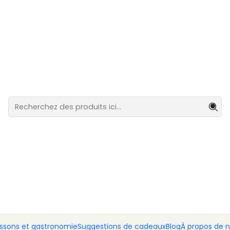
stination du Portugal continental.
cette de riz aux saucis
pée en dés.
issons et gastronomie
Suggestions de cadeaux
Blog
À propos de 