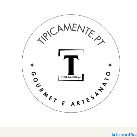
Livraison gratuite pour les commandes supérieures à 39 € à de
Accueil
Blog
Recette de riz aux saucisses
Re
Ingrédients
2 tasses de riz
4 saucisses tranchées supplémentaires
½ saucisse de fermier, tranchée
150 g de poitrine de porc rôtie au four à bois, cou
1 récipient à farine
1 oignon haché
2 gousses d'ail hachées
2 feuilles de laurier
Artisanat
Bo