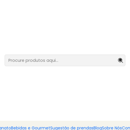
eita de Arroz de Ench
anato
Bebidas e Gourmet
Sugestão de prendas
Blog
Sobre Nós
Con