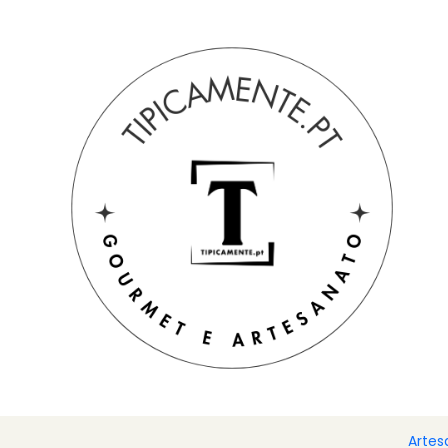
Portes grátis em compras =>39€ para PT Continental
Início
Blog
Receita de Arroz de Enchidos
Rec
Ingredientes
2 copos de arroz
4 Linguiças Extra às rodelas
½ Chouriça do Lavrador às rodelas
150 g de Barriga Forno de Lenha em cubos
1 Farinheira
1 cebola picada
2 dentes de alho picados
2 folhas de louro
Artes