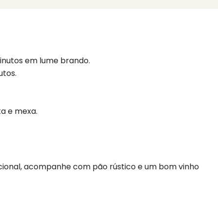
minutos em lume brando.
utos.
ta e mexa.
icional, acompanhe com pão rústico e um bom vinho