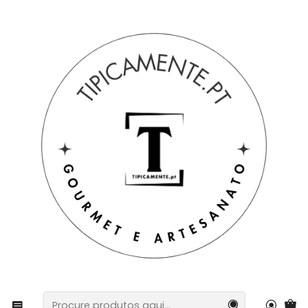
Portes grátis em compras =>39€ para PT Continental
Início
Sugestão de prendas
Cabazes e packs
Pack Tradição Portuguesa – Garrafa Térmica & Panos
de Cozinha