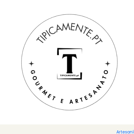
Envío gratuito en pedidos superiores a 39€ a Portugal peninsu
Inicio
Blog
Croquetas de Alheira
Ingredientes
1 alheira
1 cebolla pequeña
1 diente de ajo
Perejil según sea necesario
Sal y pimienta al gusto.
1 huevo
Migas de pan según sea necesario
Aceite para freír
Artesan