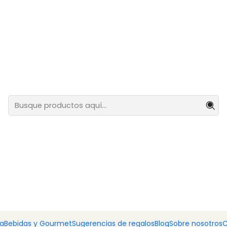
lar.
Croquetas de Alheira
ía
Bebidas y Gourmet
Sugerencias de regalos
Blog
Sobre nosotros
C