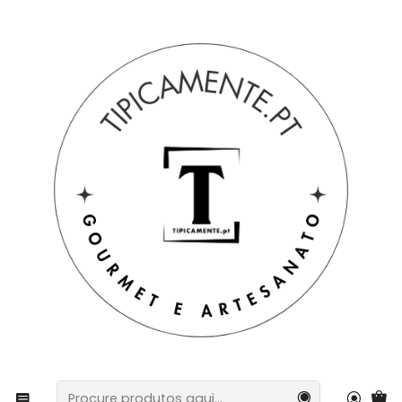
Portes grátis em compras =>39€ para PT Continental
Início
Blog
Receita Tradicional: Bola de Enchidos
Receita Tradicional: Bola de
Enchidos
O sabor da tradição à sua
mesa
Esta Bola de Enchidos é perfeita para servir em
festas, piqueniques, lanches ou para partilhar em
família. Os sabores ricos e autênticos dos
enchidos do nosso Sortido de Fumeiro combinam
na perfeição com uma massa fofa por dentro e
dourada por fora.
Ingredientes